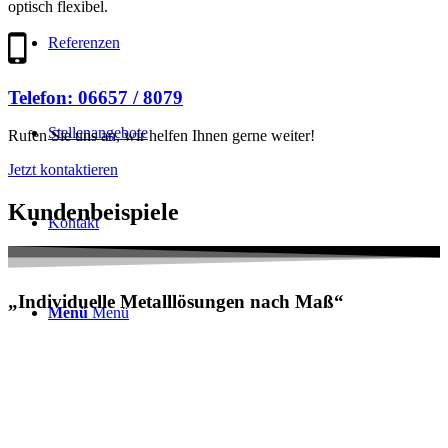
optisch flexibel.
Referenzen
Telefon: 06657 / 8079
Stellenangebote
Rufen Sie uns an, wir helfen Ihnen gerne weiter!
Jetzt kontaktieren
Kundenbeispiele
Kontakt
„
Individuelle Metalllösungen nach Maß
“
Menü
Menü